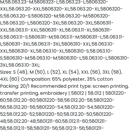
M;58.063.23-M;5806323-L;58.063.23-L;5806320-
XXL;58.063.20-XXL;5806320-XL;58.063.20-XL;5806320-
S;58.063.20-S;5806320-M;58.063.20-M;5806320-
L;58.063.20-L;5806320-3XL;58.063.20-3XL;5806311-
XXL;58.063.11-XXL;5806311-XL;58.063.11-XL;5806311-
S;58.063.11-S;5806311-M;58.063.11-M;5806311-L;58.063.11-
L;5806311-3XL;58.063.11-3XL;5806310-XXL;58.063.10-
XXL;5806310-XL;58.063.10-XL;5806310-S;58.063.10-
S;5806310-M;58.063.10-M;5806310-L;58.063.10-L;5806310-
3XL;58.063.10-3XL;
Sizes: S (48), M (50), L (52), XL (54), XXL (56), 3XL (58),
4XL (60) Composition: 65% polyester, 35% cotton
Packing: 20/1 Recommended print type: screen printing,
transfer printing, embroidery | 58012 | 58.012 | 5801220-
60;58.012.20-60;5801220-58;58.012.20-58;5801220-
56;58.012.20-56;5801220-54;58.012.20-54;5801220-
52;58.012.20-52;5801220-50;58.012.20-50;5801220-
48;58.012.20-48;5801211-60;58.012.11-60;5801211-
58;58.012.11-58;5801211-56;58.012.11-56;5801211-