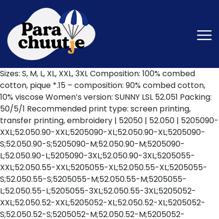
Sizes: S, M, L, XL, XXL, 3XL Composition: 100% combed
cotton, pique *.15 – composition: 90% combed cotton,
10% viscose Women’s version: SUNNY LSL 52.051 Packing:
50/5/1 Recommended print type: screen printing,
transfer printing, embroidery | 52050 | 52.050 | 5205090-
XXL;52.050.90-XXL;5205090-XL;52.050.90-XL;5205090-
S;52.050.90-S;5205090-M;52.050.90-M;5205090-
L;52.050.90-L;5205090-3XL;52.050.90-3XL;5205055-
XXL;52.050.55-XXL;5205055-XL;52.050.55-XL;5205055-
S;52.050.55-S;5205055-M;52.050.55-M;5205055-
L;52.050.55-L;5205055-3XL;52.050.55-3XL;5205052-
XXL;52.050.52-XXL;5205052-XL;52.050.52-XL;5205052-
S;52.050.52-S;5205052-M;52.050.52-M;5205052-