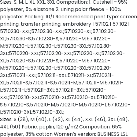
Sizes: S, M, L, XL, XXL, 3XL Composition: 1. Outshell – 95%
polyester, 5% elastane 2. Lining polar fleece – 100%
polyester Packing: 10/1 Recommended print type: screen
printing, transfer printing, embroidery | 57102 | 57.102 |
5710230-XXL;57.102.30-XXL;5710230-XL;57.102.30-
XL;5710230-S;57.102.30-S;5710230-M;57.102.30-
M;5710230-L;57.102.30-L;5710230-3XL;57.102.30-
3XL;5710220-XXL;57.102.20-XXL;5710220-XL;57.102.20-
XL;5710220-S;57.102.20-S;5710220-M;57.102.20-
M;5710220-L;57.102.20-L;5710220-3XL;57.102.20-
3XL;5710211-XXL;57.102.11-XXL;5710211-XL;57.102.11-
XL;5710211-S;57.102.11-S;5710211-M;57.102.11-M;5710211-
L;57.102.11-L;5710211-3XL;57.102.11-3XL;5710210-
XXL;57.102.10-XXL;5710210-XL;57.102.10-XL;5710210-
S;57.102.10-S;5710210-M;57.102.10-M;5710210-L;57.102.10-
L;5710210-3XL;57.102.10-3XL;
Sizes: S (38), M (40), L (42), XL (44), XXL (46), 3XL (48),
4XL (50) Fabric: poplin, 120 g/m2 Composition: 65%
polyester, 35% cotton Women’s version: BUSINESS LSL