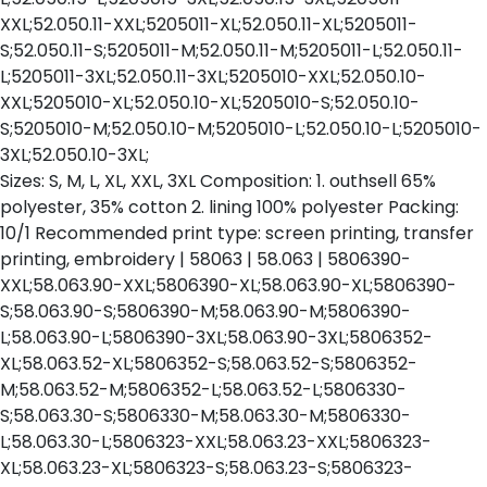
XXL;52.050.11-XXL;5205011-XL;52.050.11-XL;5205011-
S;52.050.11-S;5205011-M;52.050.11-M;5205011-L;52.050.11-
L;5205011-3XL;52.050.11-3XL;5205010-XXL;52.050.10-
XXL;5205010-XL;52.050.10-XL;5205010-S;52.050.10-
S;5205010-M;52.050.10-M;5205010-L;52.050.10-L;5205010-
3XL;52.050.10-3XL;
Sizes: S, M, L, XL, XXL, 3XL Composition: 1. outhsell 65%
polyester, 35% cotton 2. lining 100% polyester Packing:
10/1 Recommended print type: screen printing, transfer
printing, embroidery | 58063 | 58.063 | 5806390-
XXL;58.063.90-XXL;5806390-XL;58.063.90-XL;5806390-
S;58.063.90-S;5806390-M;58.063.90-M;5806390-
L;58.063.90-L;5806390-3XL;58.063.90-3XL;5806352-
XL;58.063.52-XL;5806352-S;58.063.52-S;5806352-
M;58.063.52-M;5806352-L;58.063.52-L;5806330-
S;58.063.30-S;5806330-M;58.063.30-M;5806330-
L;58.063.30-L;5806323-XXL;58.063.23-XXL;5806323-
XL;58.063.23-XL;5806323-S;58.063.23-S;5806323-