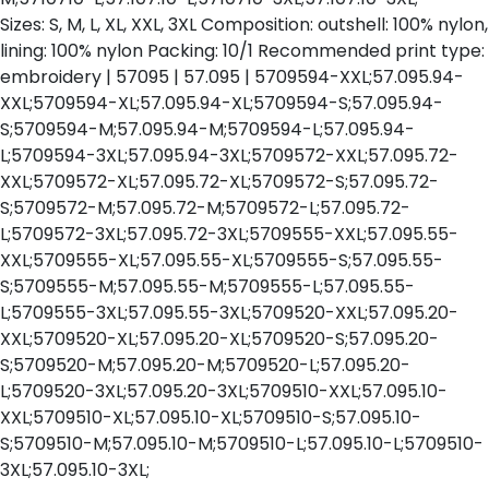
Sizes: S, M, L, XL, XXL, 3XL Composition: outshell: 100% nylon,
lining: 100% nylon Packing: 10/1 Recommended print type:
embroidery | 57095 | 57.095 | 5709594-XXL;57.095.94-
XXL;5709594-XL;57.095.94-XL;5709594-S;57.095.94-
S;5709594-M;57.095.94-M;5709594-L;57.095.94-
L;5709594-3XL;57.095.94-3XL;5709572-XXL;57.095.72-
XXL;5709572-XL;57.095.72-XL;5709572-S;57.095.72-
S;5709572-M;57.095.72-M;5709572-L;57.095.72-
L;5709572-3XL;57.095.72-3XL;5709555-XXL;57.095.55-
XXL;5709555-XL;57.095.55-XL;5709555-S;57.095.55-
S;5709555-M;57.095.55-M;5709555-L;57.095.55-
L;5709555-3XL;57.095.55-3XL;5709520-XXL;57.095.20-
XXL;5709520-XL;57.095.20-XL;5709520-S;57.095.20-
S;5709520-M;57.095.20-M;5709520-L;57.095.20-
L;5709520-3XL;57.095.20-3XL;5709510-XXL;57.095.10-
XXL;5709510-XL;57.095.10-XL;5709510-S;57.095.10-
S;5709510-M;57.095.10-M;5709510-L;57.095.10-L;5709510-
3XL;57.095.10-3XL;