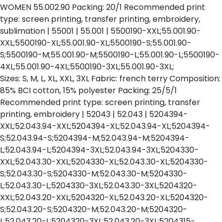
WOMEN 55.002.90 Packing: 20/1 Recommended print
type: screen printing, transfer printing, embroidery,
sublimation | 55001 | 55.001 | 5500190-XXL;55.001.90-
XXL;5500190-XL;55.001.90-XL;5500190-S;55.001.90-
S;5500190-M;55.001.90-M;5500190-L;55.001.90-L;5500190-
4XL;55.001.90-4XL;5500190-3XL;55.001.90-3XL;
Sizes: S, M, L, XL, XXL, 3XL Fabric: french terry Composition:
85% BCI cotton, 15% polyester Packing: 25/5/1
Recommended print type: screen printing, transfer
printing, embroidery | 52043 | 52.043 | 5204394-
XXL;52.043.94-XXL;5204394-XL;52.043.94-XL;5204394-
S;52.043.94-S;5204394-M;52.043.94-M;5204394-
L;52.043.94-L;5204394-3XL;52.043.94-3XL;5204330-
XXL;52.043.30-XXL;5204330-XL;52.043.30-XL;5204330-
S;52.043.30-S;5204330-M;52.043.30-M;5204330-
L;52.043.30-L;5204330-3XL;52.043.30-3XL;5204320-
XXL;52.043.20-XXL;5204320-XL;52.043.20-XL;5204320-
S;52.043.20-S;5204320-M;52.043.20-M;5204320-
L;52.043.20-L;5204320-3XL;52.043.20-3XL;5204315-