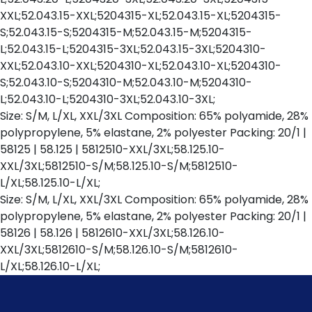
XXL;52.043.15-XXL;5204315-XL;52.043.15-XL;5204315-
S;52.043.15-S;5204315-M;52.043.15-M;5204315-
L;52.043.15-L;5204315-3XL;52.043.15-3XL;5204310-
XXL;52.043.10-XXL;5204310-XL;52.043.10-XL;5204310-
S;52.043.10-S;5204310-M;52.043.10-M;5204310-
L;52.043.10-L;5204310-3XL;52.043.10-3XL;
Size: S/M, L/XL, XXL/3XL Composition: 65% polyamide, 28%
polypropylene, 5% elastane, 2% polyester Packing: 20/1 |
58125 | 58.125 | 5812510-XXL/3XL;58.125.10-
XXL/3XL;5812510-S/M;58.125.10-S/M;5812510-
L/XL;58.125.10-L/XL;
Size: S/M, L/XL, XXL/3XL Composition: 65% polyamide, 28%
polypropylene, 5% elastane, 2% polyester Packing: 20/1 |
58126 | 58.126 | 5812610-XXL/3XL;58.126.10-
XXL/3XL;5812610-S/M;58.126.10-S/M;5812610-
L/XL;58.126.10-L/XL;