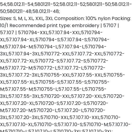
54;58.012.11-54;5801211-52;58.012.11-52;5801211-50;58.012.11-
50;5801211-48;58.012.11-48;
Sizes: S, M, L, XL, XXL, 3XL Composition: 100% nylon Packing:
10/1 Recommended print type: embroidery | 57107 |
57.107 | 5710794-XXL;57.107.94-XXL;5710794-
XL;57.107.94-XL;5710794-S;57.107.94-S;5710794-
M;57.107.94-M;5710794-L;57.107.94-L;5710794-
3XL;57.107.94-3XL;5710772-XXL;57.107.72-XXL;5710772-
XL;57.107.72-XL;5710772-S;57.107.72-S;5710772-
M;57.107.72-M;5710772-L;57.107.72-L;5710772-
3XL;57.107.72-3XL;5710755-XXL;57.107.55-XXL;5710755-
XL;57.107.55-XL;5710755-S;57.107.55-S;5710755-
M;57.107.55-M;5710755-L;57.107.55-L;5710755-
3XL;57.107.55-3XL;5710720-XXL;57.107.20-XXL;5710720-
XL;57.107.20-XL;5710720-S;57.107.20-S;5710720-
M;57.107.20-M;5710720-L;57.107.20-L;5710720-
3XL;57.107.20-3XL;5710710-XXL;57.107.10-XXL;5710710-
XL;57.107.10-XL;5710710-S;57.107.10-S;5710710-M;57.107.10-
M;5710710-L;57.107.10-L;5710710-3XL;57.107.10-3XL;