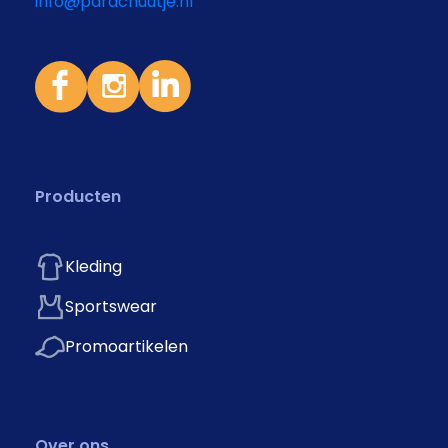
info@parachuutje.nl
Producten
Kleding
Sportswear
Promoartikelen
Over ons