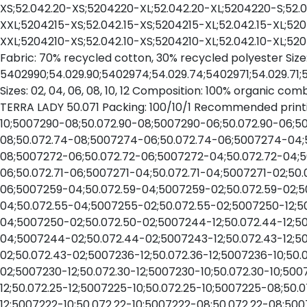
XS;52.042.20-XS;5204220-XL;52.042.20-XL;5204220-S;52.
XXL;5204215-XS;52.042.15-XS;5204215-XL;52.042.15-XL;520
XXL;5204210-XS;52.042.10-XS;5204210-XL;52.042.10-XL;520
Fabric: 70% recycled cotton, 30% recycled polyester Size
5402990;54.029.90;5402974;54.029.74;5402971;54.029.71;5
Sizes: 02, 04, 06, 08, 10, 12 Composition: 100% organic c
TERRA LADY 50.071 Packing: 100/10/1 Recommended printing
10;5007290-08;50.072.90-08;5007290-06;50.072.90-06;5
08;50.072.74-08;5007274-06;50.072.74-06;5007274-04;5
08;5007272-06;50.072.72-06;5007272-04;50.072.72-04;50
06;50.072.71-06;5007271-04;50.072.71-04;5007271-02;50.
06;5007259-04;50.072.59-04;5007259-02;50.072.59-02;5
04;50.072.55-04;5007255-02;50.072.55-02;5007250-12;5
04;5007250-02;50.072.50-02;5007244-12;50.072.44-12;
04;5007244-02;50.072.44-02;5007243-12;50.072.43-12;5
02;50.072.43-02;5007236-12;50.072.36-12;5007236-10;50
02;5007230-12;50.072.30-12;5007230-10;50.072.30-10;5
12;50.072.25-12;5007225-10;50.072.25-10;5007225-08;50
12;5007222-10;50.072.22-10;5007222-08;50.072.22-08;50