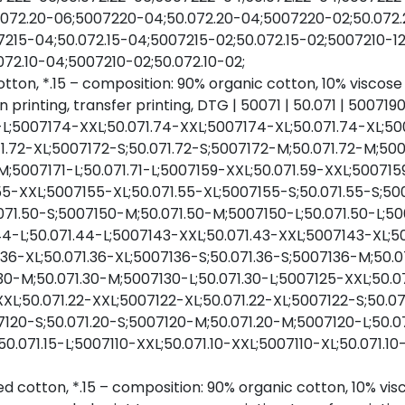
072.20-06;5007220-04;50.072.20-04;5007220-02;50.072.20
215-04;50.072.15-04;5007215-02;50.072.15-02;5007210-12;
072.10-04;5007210-02;50.072.10-02;
cotton, *.15 – composition: 90% organic cotton, 10% viscos
printing, transfer printing, DTG | 50071 | 50.071 | 50071
0-L;5007174-XXL;50.071.74-XXL;5007174-XL;50.071.74-XL;
1.72-XL;5007172-S;50.071.72-S;5007172-M;50.071.72-M;5007
1-M;5007171-L;50.071.71-L;5007159-XXL;50.071.59-XXL;50071
.55-XXL;5007155-XL;50.071.55-XL;5007155-S;50.071.55-S;5
.071.50-S;5007150-M;50.071.50-M;5007150-L;50.071.50-L;5
-L;50.071.44-L;5007143-XXL;50.071.43-XXL;5007143-XL;50
36-XL;50.071.36-XL;5007136-S;50.071.36-S;5007136-M;50.0
30-M;50.071.30-M;5007130-L;50.071.30-L;5007125-XXL;50.0
XL;50.071.22-XXL;5007122-XL;50.071.22-XL;5007122-S;50.07
120-S;50.071.20-S;5007120-M;50.071.20-M;5007120-L;50.071
50.071.15-L;5007110-XXL;50.071.10-XXL;5007110-XL;50.071.1
bed cotton, *.15 – composition: 90% organic cotton, 10% vi