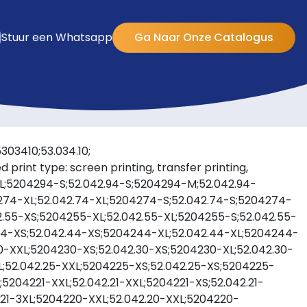
Stuur een Whatsapp
Ga Naar Onze Catalogus
303410;53.034.10;
 print type: screen printing, transfer printing,
XL;5204294-S;52.042.94-S;5204294-M;52.042.94-
274-XL;52.042.74-XL;5204274-S;52.042.74-S;5204274-
.55-XS;5204255-XL;52.042.55-XL;5204255-S;52.042.55-
44-XS;52.042.44-XS;5204244-XL;52.042.44-XL;5204244-
0-XXL;5204230-XS;52.042.30-XS;5204230-XL;52.042.30-
L;52.042.25-XXL;5204225-XS;52.042.25-XS;5204225-
5204221-XXL;52.042.21-XXL;5204221-XS;52.042.21-
2.21-3XL;5204220-XXL;52.042.20-XXL;5204220-