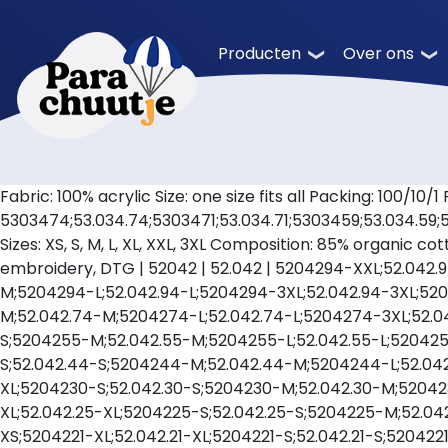
Producten
Over ons
Fabric: 100% acrylic Size: one size fits all Packing: 100/
5303474;53.034.74;5303471;53.034.71;5303459;53.034.59;
Sizes: XS, S, M, L, XL, XXL, 3XL Composition: 85% organic 
embroidery, DTG | 52042 | 52.042 | 5204294-XXL;52.042
M;5204294-L;52.042.94-L;5204294-3XL;52.042.94-3XL;52
M;52.042.74-M;5204274-L;52.042.74-L;5204274-3XL;52.0
S;5204255-M;52.042.55-M;5204255-L;52.042.55-L;52042
S;52.042.44-S;5204244-M;52.042.44-M;5204244-L;52.042
XL;5204230-S;52.042.30-S;5204230-M;52.042.30-M;52042
XL;52.042.25-XL;5204225-S;52.042.25-S;5204225-M;52.042
XS;5204221-XL;52.042.21-XL;5204221-S;52.042.21-S;520422