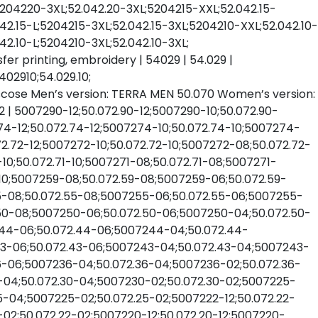
204220-3XL;52.042.20-3XL;5204215-XXL;52.042.15-
42.15-L;5204215-3XL;52.042.15-3XL;5204210-XXL;52.042.10-
2.10-L;5204210-3XL;52.042.10-3XL;
er printing, embroidery | 54029 | 54.029 |
02910;54.029.10;
 viscose Men’s version: TERRA MEN 50.070 Women’s version:
72 | 5007290-12;50.072.90-12;5007290-10;50.072.90-
4-12;50.072.74-12;5007274-10;50.072.74-10;5007274-
.72-12;5007272-10;50.072.72-10;5007272-08;50.072.72-
10;50.072.71-10;5007271-08;50.072.71-08;5007271-
-10;5007259-08;50.072.59-08;5007259-06;50.072.59-
55-08;50.072.55-08;5007255-06;50.072.55-06;5007255-
.50-08;5007250-06;50.072.50-06;5007250-04;50.072.50-
244-06;50.072.44-06;5007244-04;50.072.44-
43-06;50.072.43-06;5007243-04;50.072.43-04;5007243-
36-06;5007236-04;50.072.36-04;5007236-02;50.072.36-
0-04;50.072.30-04;5007230-02;50.072.30-02;5007225-
5-04;5007225-02;50.072.25-02;5007222-12;50.072.22-
-02;50.072.22-02;5007220-12;50.072.20-12;5007220-