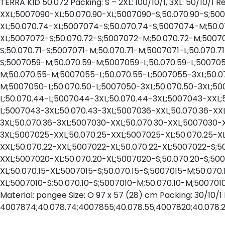
TERRA KID 50.072 Packing: S – 2XL: 100/10/1, 3XL: 50/10/1
XXL;5007090-XL;50.070.90-XL;5007090-S;50.070.90-S;50
XL;50.070.74-XL;5007074-S;50.070.74-S;5007074-M;50.0
XL;5007072-S;50.070.72-S;5007072-M;50.070.72-M;500707
S;50.070.71-S;5007071-M;50.070.71-M;5007071-L;50.070.7
S;5007059-M;50.070.59-M;5007059-L;50.070.59-L;500705
M;50.070.55-M;5007055-L;50.070.55-L;5007055-3XL;50.0
M;5007050-L;50.070.50-L;5007050-3XL;50.070.50-3XL;5
L;50.070.44-L;5007044-3XL;50.070.44-3XL;5007043-XXL;
L;5007043-3XL;50.070.43-3XL;5007036-XXL;50.070.36-XX
3XL;50.070.36-3XL;5007030-XXL;50.070.30-XXL;5007030-
3XL;5007025-XXL;50.070.25-XXL;5007025-XL;50.070.25-X
XXL;50.070.22-XXL;5007022-XL;50.070.22-XL;5007022-S;5
XXL;5007020-XL;50.070.20-XL;5007020-S;50.070.20-S;50
XL;50.070.15-XL;5007015-S;50.070.15-S;5007015-M;50.070.
XL;5007010-S;50.070.10-S;5007010-M;50.070.10-M;5007010-
Material: pongee Size: O 97 x 57 (28) cm Packing: 30/10/1
4007874;40.078.74;4007855;40.078.55;4007820;40.078.20