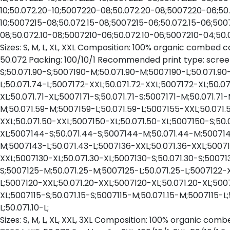
10;50.072.20-10;5007220-08;50.072.20-08;5007220-06;50.
10;5007215-08;50.072.15-08;5007215-06;50.072.15-06;5007
08;50.072.10-08;5007210-06;50.072.10-06;5007210-04;50.
Sizes: S, M, L, XL, XXL Composition: 100% organic combed 
50.072 Packing: 100/10/1 Recommended print type: screen 
S;50.071.90-S;5007190-M;50.071.90-M;5007190-L;50.071.9
L;50.071.74-L;5007172-XXL;50.071.72-XXL;5007172-XL;50.07
XL;50.071.71-XL;5007171-S;50.071.71-S;5007171-M;50.071.7
M;50.071.59-M;5007159-L;50.071.59-L;5007155-XXL;50.071
XXL;50.071.50-XXL;5007150-XL;50.071.50-XL;5007150-S;50
XL;5007144-S;50.071.44-S;5007144-M;50.071.44-M;5007144
M;5007143-L;50.071.43-L;5007136-XXL;50.071.36-XXL;50071
XXL;5007130-XL;50.071.30-XL;5007130-S;50.071.30-S;50071
S;5007125-M;50.071.25-M;5007125-L;50.071.25-L;5007122-X
L;5007120-XXL;50.071.20-XXL;5007120-XL;50.071.20-XL;5007
XL;5007115-S;50.071.15-S;5007115-M;50.071.15-M;5007115-L;
L;50.071.10-L;
Sizes: S, M, L, XL, XXL, 3XL Composition: 100% organic com