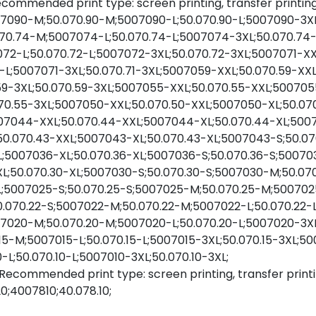
 Recommended print type: screen printing, transfer printi
07090-M;50.070.90-M;5007090-L;50.070.90-L;5007090-3X
70.74-M;5007074-L;50.070.74-L;5007074-3XL;50.070.74-
2-L;50.070.72-L;5007072-3XL;50.070.72-3XL;5007071-XXL
1-L;5007071-3XL;50.070.71-3XL;5007059-XXL;50.070.59-XX
9-3XL;50.070.59-3XL;5007055-XXL;50.070.55-XXL;500705
70.55-3XL;5007050-XXL;50.070.50-XXL;5007050-XL;50.07
007044-XXL;50.070.44-XXL;5007044-XL;50.070.44-XL;50
50.070.43-XXL;5007043-XL;50.070.43-XL;5007043-S;50.0
L;5007036-XL;50.070.36-XL;5007036-S;50.070.36-S;5007
XL;50.070.30-XL;5007030-S;50.070.30-S;5007030-M;50.07
L;5007025-S;50.070.25-S;5007025-M;50.070.25-M;5007025
0.070.22-S;5007022-M;50.070.22-M;5007022-L;50.070.22-
07020-M;50.070.20-M;5007020-L;50.070.20-L;5007020-3XL
15-M;5007015-L;50.070.15-L;5007015-3XL;50.070.15-3XL;50
L;50.070.10-L;5007010-3XL;50.070.10-3XL;
 Recommended print type: screen printing, transfer printi
;4007810;40.078.10;