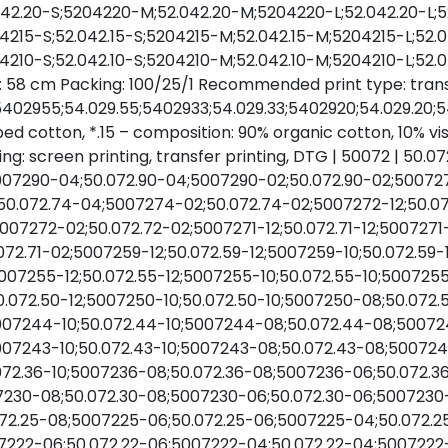
042.20-S;5204220-M;52.042.20-M;5204220-L;52.042.20-L;5
4215-S;52.042.15-S;5204215-M;52.042.15-M;5204215-L;52.0
4210-S;52.042.10-S;5204210-M;52.042.10-M;5204210-L;52.04
: 58 cm Packing: 100/25/1 Recommended print type: transf
402955;54.029.55;5402933;54.029.33;5402920;54.029.20;54
ombed cotton, *.15 – composition: 90% organic cotton, 10%
: screen printing, transfer printing, DTG | 50072 | 50.0
007290-04;50.072.90-04;5007290-02;50.072.90-02;500727
0.072.74-04;5007274-02;50.072.74-02;5007272-12;50.072
07272-02;50.072.72-02;5007271-12;50.072.71-12;5007271-
072.71-02;5007259-12;50.072.59-12;5007259-10;50.072.59
007255-12;50.072.55-12;5007255-10;50.072.55-10;50072
0.072.50-12;5007250-10;50.072.50-10;5007250-08;50.072
5007244-10;50.072.44-10;5007244-08;50.072.44-08;5007
007243-10;50.072.43-10;5007243-08;50.072.43-08;50072
.072.36-10;5007236-08;50.072.36-08;5007236-06;50.072.
007230-08;50.072.30-08;5007230-06;50.072.30-06;500723
.072.25-08;5007225-06;50.072.25-06;5007225-04;50.072.2
07222-06;50.072.22-06;5007222-04;50.072.22-04;5007222