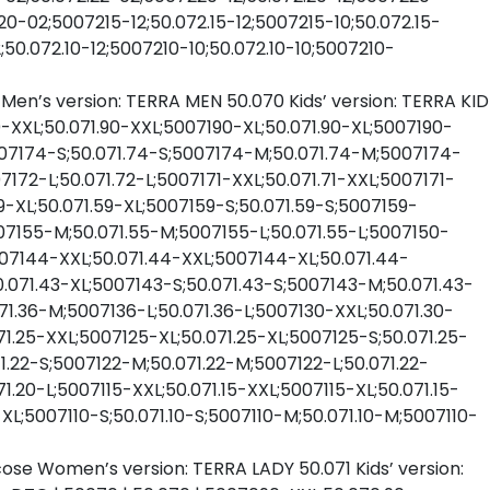
-02;5007215-12;50.072.15-12;5007215-10;50.072.15-
50.072.10-12;5007210-10;50.072.10-10;5007210-
e Men’s version: TERRA MEN 50.070 Kids’ version: TERRA KID
90-XXL;50.071.90-XXL;5007190-XL;50.071.90-XL;5007190-
5007174-S;50.071.74-S;5007174-M;50.071.74-M;5007174-
172-L;50.071.72-L;5007171-XXL;50.071.71-XXL;5007171-
59-XL;50.071.59-XL;5007159-S;50.071.59-S;5007159-
007155-M;50.071.55-M;5007155-L;50.071.55-L;5007150-
007144-XXL;50.071.44-XXL;5007144-XL;50.071.44-
.071.43-XL;5007143-S;50.071.43-S;5007143-M;50.071.43-
71.36-M;5007136-L;50.071.36-L;5007130-XXL;50.071.30-
71.25-XXL;5007125-XL;50.071.25-XL;5007125-S;50.071.25-
1.22-S;5007122-M;50.071.22-M;5007122-L;50.071.22-
.20-L;5007115-XXL;50.071.15-XXL;5007115-XL;50.071.15-
0-XL;5007110-S;50.071.10-S;5007110-M;50.071.10-M;5007110-
scose Women’s version: TERRA LADY 50.071 Kids’ version: