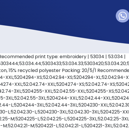
10/1 Recommended print type: embroidery | 53034 | 53.034 |
5303444;53.034.44;5303433;53.034.33;5303420;53.034.20;5
cotton, 15% recycled polyester Packing: 20/5/1 Recommended
.94-XXL;5204294-XS;52.042.94-XS;5204294-XL;52.042.94-
04274-XXL;52.042.74-XXL;5204274-XS;52.042.74-XS;5204
42.74-3XL;5204255-XXL;52.042.55-XXL;5204255-XS;52.042
55-3XL;52.042.55-3XL;5204244-XXL;52.042.44-XXL;52042
.44-L;5204244-3XL;52.042.44-3XL;5204230-XXL;52.042.3
30-L;52.042.30-L;5204230-3XL;52.042.30-3XL;5204225-XX
.25-M;5204225-L;52.042.25-L;5204225-3XL;52.042.25-3XL;
1-M;52.042.21-M;5204221-L;52.042.21-L;5204221-3XL;52.04