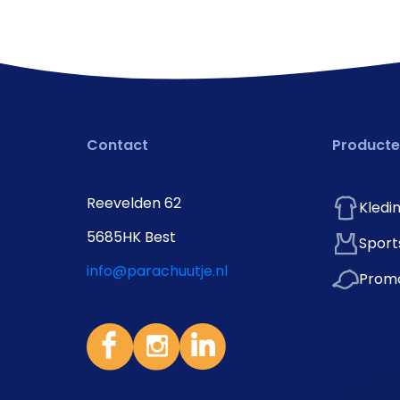
Contact
Product
Reevelden 62
Kledi
5685HK Best
Sport
info@parachuutje.nl
Promo