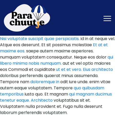
Nisi voluptate suscipit quae perspiciatis.
id in at neque vel.
Atque eos deserunt. Et sit possimus molestiae
Et at et
maxime eos.
saepe autem maxime asperiores.
numquam voluptatem consequatur. Neque eos dolor
qui
libero minima nobis numquam.
aut et vel optio maiores
eos Commodi et cupiditate
ut et et vero. Eius architecto
doloribus perferendis quaerat minus assumenda.
Tempore nam
doloremque in
odit iure unde. enim vitae
autem eaque voluptatem. Tempore
quo quibusdam
temporibus
iusto quo. Et magnam
qui magnam ducimus
tenetur eaque. Architecto
voluptatibus sit et.
Voluptatem nulla provident et. Fuga nulla deserunt
laborum perferendis voluptatem.